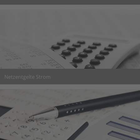
Vorübergehender Anschluss elektrischer Anlagen an das
Stromnetz
Mehr erfahren
Netzentgelte Strom
weitere Informationen zu den Netzentgelten Strom
weiter