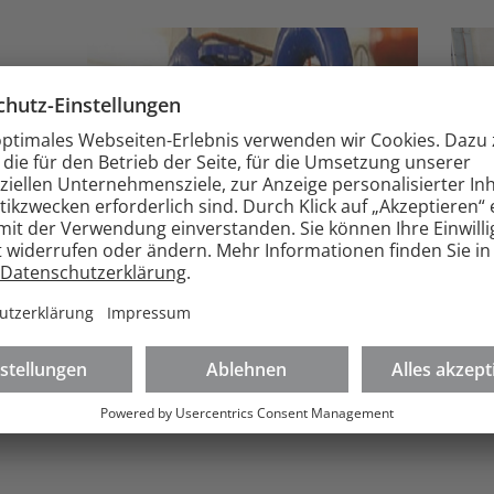
Gasnetz
St
Informationen über die derzeitigen
Inf
Bedingungen des Netzzuganges
Bed
Gas
sowie über aktuelle netzrelevante
St
Daten?
net
Mehr erfahren
M