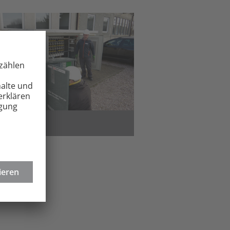
romnetz
ormationen über die derzeitigen
ingungen des Netzzuganges
rom
sowie über aktuelle
zrelevante Daten.
ehr erfahren