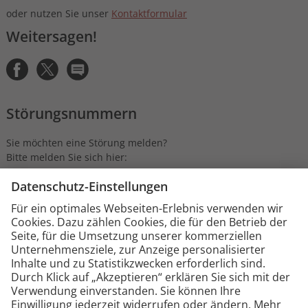
oder nutzen Sie unser
Kontaktformular
Weitersagen!
Störungsnummern
Sie möchten eine Störung melden?
Bitte melden Sie sich hier:
Strom:
0361 564-1000
Gas:
0361 564-3333 oder
0800 7937342 (kostenfrei)