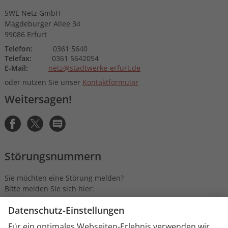
SWE Netz GmbH
Magdeburger Allee 34
99086 Erfurt
Telefon:
0361 5640
Telefax:
0361 5642054
E‑Mail:
netz@stadtwerke-erfurt.de
oder nutzen Sie unser
Kontaktformular
Weitersagen!
Störungsnummern
Sie möchten eine Störung melden?
Bitte melden Sie sich hier:
Strom:
0361 564-1000
Gas:
0361 564-3333 oder
0800 7937342 (kostenfrei)